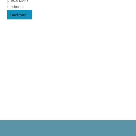
presse MAPE
timthumb
Load more...