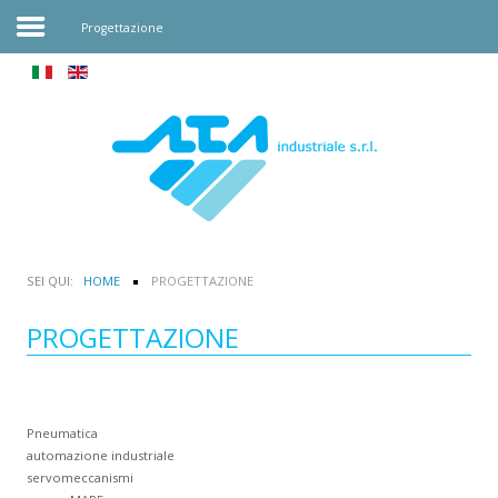
Progettazione
Home
Azienda
Marchi
Download
SEI QUI:
HOME
PROGETTAZIONE
Progettazione
PROGETTAZIONE
News
Contatti
Pneumatica
automazione industriale
servomeccanismi